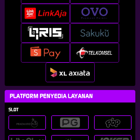
PLATFORM PENYEDIA LAYANAN
SLOT