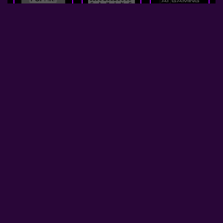
SPORTS
CASINO