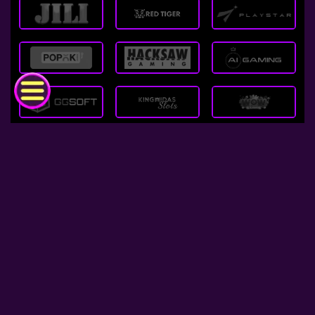
SPORTS
CASINO