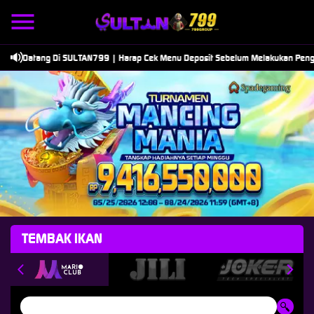
at Datang Di SULTAN799 | Harap Cek Menu Deposit Sebelum Melakukan Pengiri
TEMBAK IKAN